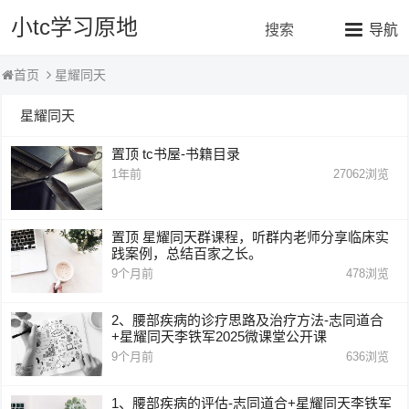
小tc学习原地
搜索
导航
星耀同天
首页
星耀同天
置顶
tc书屋-书籍目录
1年前
27062
浏览
置顶
星耀同天群课程，听群内老师分享临床实
践案例，总结百家之长。
9个月前
478
浏览
2、腰部疾病的诊疗思路及治疗方法-志同道合
+星耀同天李铁军2025微课堂公开课
9个月前
636
浏览
1、腰部疾病的评估-志同道合+星耀同天李铁军